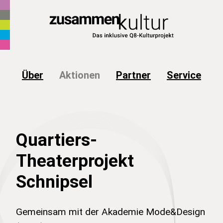
zur primären Navigation
zum Hauptinhalt
zur Seiteninformation
Über
Aktionen
Partner
Service
Quartiers-
Theaterprojekt
Schnipsel
Gemeinsam mit der Akademie Mode&Design