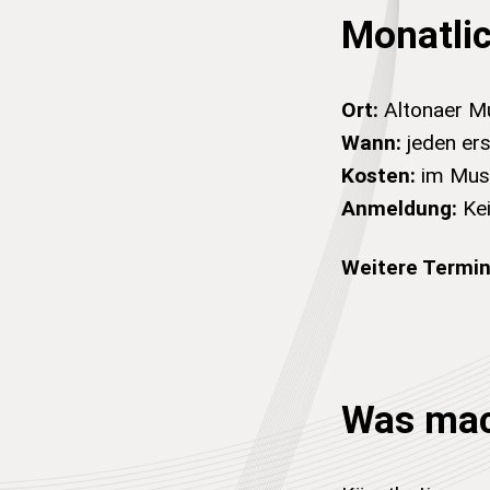
Monatli
Ort:
Altonaer M
Wann:
jeden er
Kosten:
im Muse
Anmeldung:
Kei
Weitere Termin
Was mac