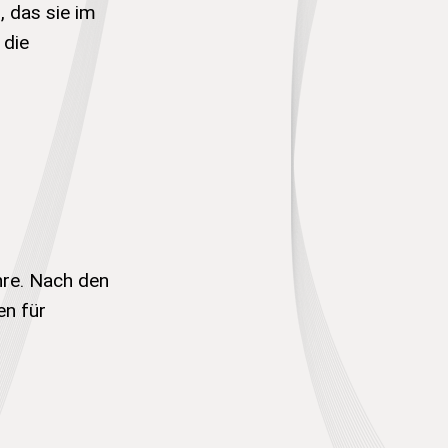
, das sie im
 die
hre. Nach den
en für