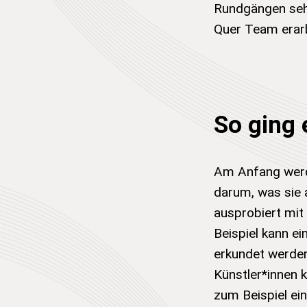
Rundgängen seh
Quer Team erarb
So ging 
Am Anfang werd
darum, was sie
ausprobiert mi
Beispiel kann e
erkundet werden
Künstler*innen 
zum Beispiel ei