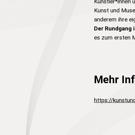
Künstler*innen
Kunst und Museu
anderem ihre ei
Der Rundgang is
es zum ersten M
Mehr In
https://kunstu