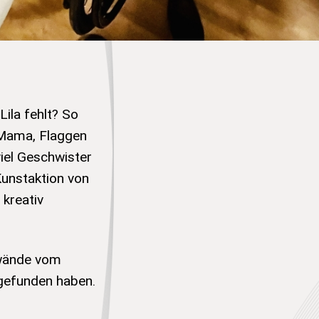
ila fehlt? So
 Mama, Flaggen
viel Geschwister
Kunstaktion von
 kreativ
nwände vom
 gefunden haben.